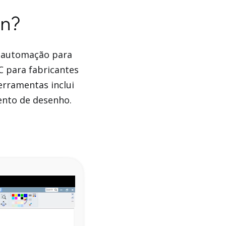
on?
r automação para
C para fabricantes
erramentas inclui
ento de desenho.